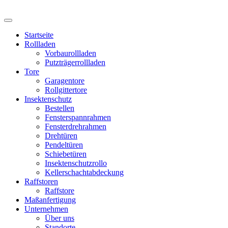
Startseite
Rollladen
Vorbaurollladen
Putzträgerrollladen
Tore
Garagentore
Rollgittertore
Insektenschutz
Bestellen
Fensterspannrahmen
Fensterdrehrahmen
Drehtüren
Pendeltüren
Schiebetüren
Insektenschutzrollo
Kellerschachtabdeckung
Raffstoren
Raffstore
Maßanfertigung
Unternehmen
Über uns
Standorte