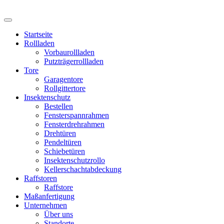
Startseite
Rollladen
Vorbaurollladen
Putzträgerrollladen
Tore
Garagentore
Rollgittertore
Insektenschutz
Bestellen
Fensterspannrahmen
Fensterdrehrahmen
Drehtüren
Pendeltüren
Schiebetüren
Insektenschutzrollo
Kellerschachtabdeckung
Raffstoren
Raffstore
Maßanfertigung
Unternehmen
Über uns
Standorte