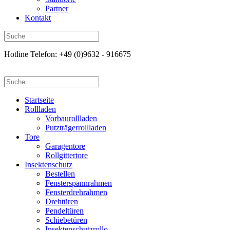
Partner
Kontakt
Hotline Telefon: +49 (0)9632 - 916675
Startseite
Rollladen
Vorbaurollladen
Putzträgerrollladen
Tore
Garagentore
Rollgittertore
Insektenschutz
Bestellen
Fensterspannrahmen
Fensterdrehrahmen
Drehtüren
Pendeltüren
Schiebetüren
Insektenschutzrollo