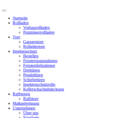
Startseite
Rollladen
Vorbaurollladen
Putzträgerrollladen
Tore
Garagentore
Rollgittertore
Insektenschutz
Bestellen
Fensterspannrahmen
Fensterdrehrahmen
Drehtüren
Pendeltüren
Schiebetüren
Insektenschutzrollo
Kellerschachtabdeckung
Raffstoren
Raffstore
Maßanfertigung
Unternehmen
Über uns
Standorte