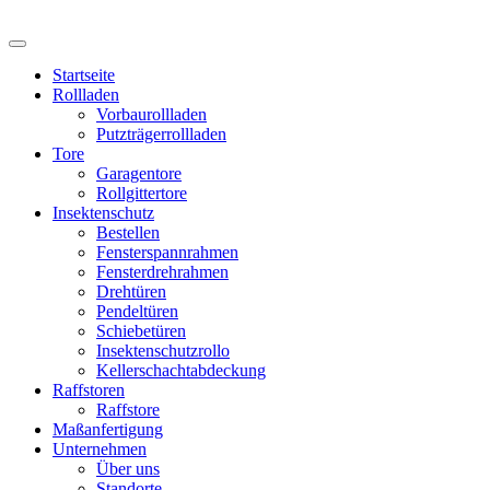
Startseite
Rollladen
Vorbaurollladen
Putzträgerrollladen
Tore
Garagentore
Rollgittertore
Insektenschutz
Bestellen
Fensterspannrahmen
Fensterdrehrahmen
Drehtüren
Pendeltüren
Schiebetüren
Insektenschutzrollo
Kellerschachtabdeckung
Raffstoren
Raffstore
Maßanfertigung
Unternehmen
Über uns
Standorte